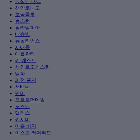
워싱턴 D.C.
샌안토니오
호놀룰루
휴스턴
필라델피아
내슈빌
뉴올리언스
시애틀
애틀란타
키 웨스트
세인트오거스틴
탬파
피전 포지
서배너
덴버
포트로더데일
오스틴
댈러스
키시미
머틀 비치
이스트 러더퍼드