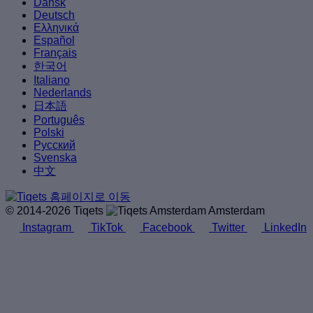
Dansk
Deutsch
Ελληνικά
Español
Français
한국어
Italiano
Nederlands
日本語
Português
Polski
Русский
Svenska
中文
© 2014-2026 Tiqets
Amsterdam
Instagram
TikTok
Facebook
Twitter
LinkedIn