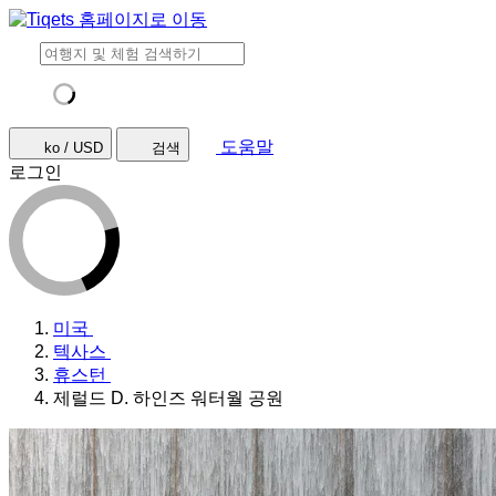
도움말
ko / USD
검색
로그인
미국
텍사스
휴스턴
제럴드 D. 하인즈 워터월 공원