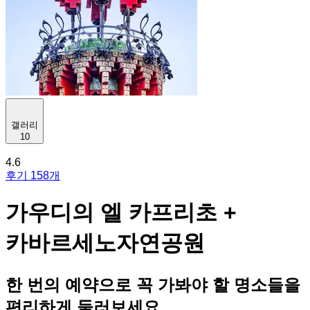
갤러리
10
4.6
후기 158개
가우디의 엘 카프리초 +
카바르세노자연공원
한 번의 예약으로 꼭 가봐야 할 명소들을
편리하게 둘러보세요.