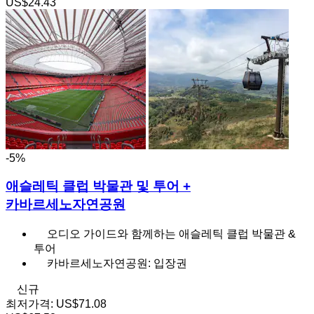
US$24.43
-5%
애슬레틱 클럽 박물관 및 투어 +
카바르세노자연공원
오디오 가이드와 함께하는 애슬레틱 클럽 박물관 &
투어
카바르세노자연공원: 입장권
신규
최저가격:
US$71.08