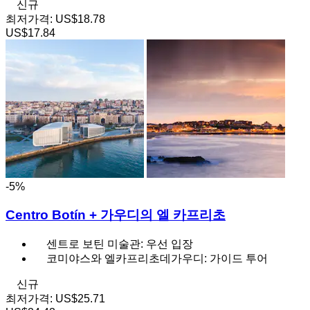
신규
최저가격:
US$18.78
US$17.84
-5%
Centro Botín + 가우디의 엘 카프리초
센트로 보틴 미술관: 우선 입장
코미야스와 엘카프리초데가우디: 가이드 투어
신규
최저가격:
US$25.71