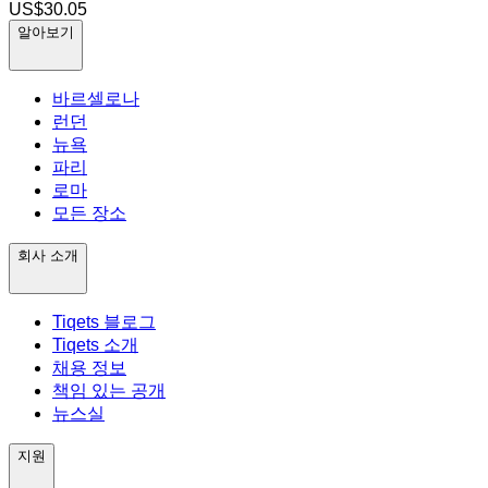
US$30.05
알아보기
바르셀로나
런던
뉴욕
파리
로마
모든 장소
회사 소개
Tiqets 블로그
Tiqets 소개
채용 정보
책임 있는 공개
뉴스실
지원