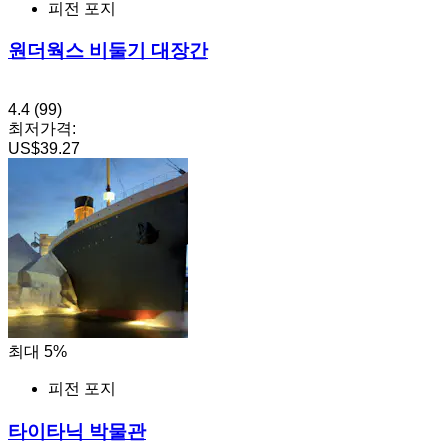
피전 포지
원더웍스 비둘기 대장간
4.4
(99)
최저가격:
US$39.27
최대 5%
피전 포지
타이타닉 박물관