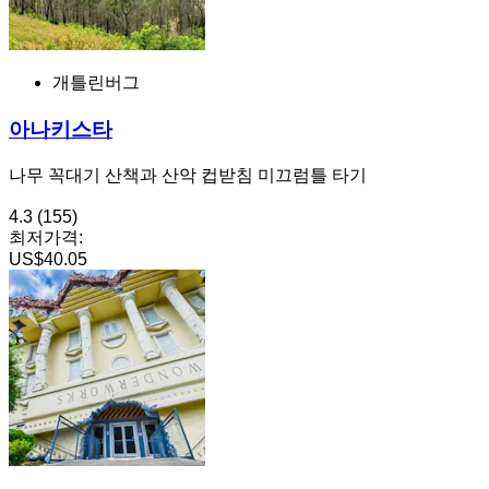
개틀린버그
아나키스타
나무 꼭대기 산책과 산악 컵받침 미끄럼틀 타기
4.3
(155)
최저가격:
US$40.05