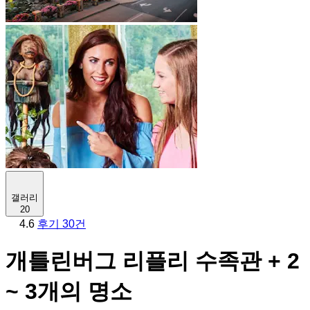
갤러리
20
4.6
후기 30건
개틀린버그 리플리 수족관 + 2
~ 3개의 명소