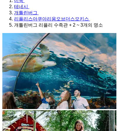
미국
테네시
개틀린버그
리플리스아쿠아리움오브더스모키스
개틀린버그 리플리 수족관 + 2 ~ 3개의 명소