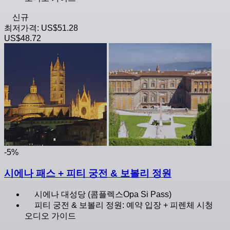
신규
최저가격:
US$51.28
US$48.72
-5%
시에나 패스 + 피티 궁전 & 보볼리 정원
시에나 대성당 (콤플렉스Opa Si Pass)
피티 궁전 & 보볼리 정원: 예약 입장 + 피렌체 시청
오디오 가이드