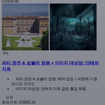
US$39.96
-5%
피티 궁전 & 보볼리 정원 + 이미지 대성당: 단테의
지옥
피티 궁전 & 보볼리 정원: 예약 입장 + 피렌체 시청
오디오 가이드
이미지 대성당: 단테의 지옥 같은 몰입 체험
신규
최저가격:
US$55.31