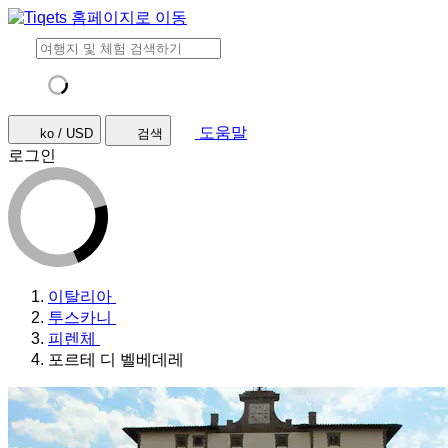
도움말
ko / USD
검색
로그인
이탈리아
투스카니
피렌체
포르테 디 벨베데레