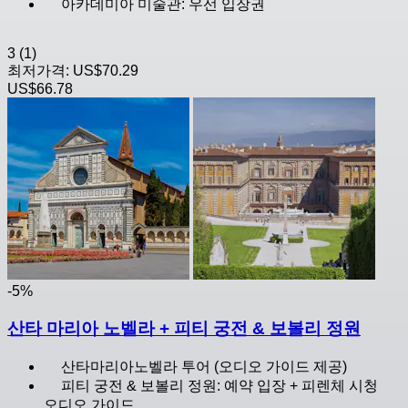
아카데미아 미술관: 우선 입장권
3
(1)
최저가격:
US$70.29
US$66.78
-5%
산타 마리아 노벨라 + 피티 궁전 & 보볼리 정원
산타마리아노벨라 투어 (오디오 가이드 제공)
피티 궁전 & 보볼리 정원: 예약 입장 + 피렌체 시청
오디오 가이드