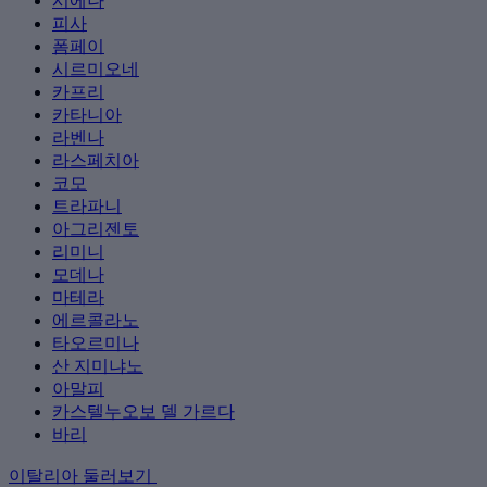
시에나
피사
폼페이
시르미오네
카프리
카타니아
라벤나
라스페치아
코모
트라파니
아그리젠토
리미니
모데나
마테라
에르콜라노
타오르미나
산 지미냐노
아말피
카스텔누오보 델 가르다
바리
이탈리아 둘러보기