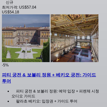
신규
최저가격:
US$57.04
US$54.18
-5%
피티 궁전 & 보볼리 정원 + 베키오 궁전: 가이드
투어
피티 궁전 & 보볼리 정원: 예약 입장 + 피렌체 시청
오디오 가이드
팔라초 베키오: 입장권 + 가이드 투어