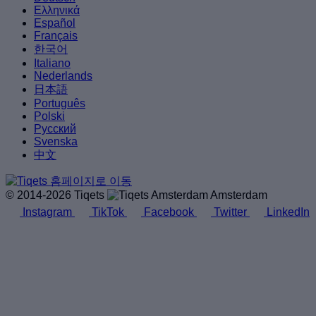
Ελληνικά
Español
Français
한국어
Italiano
Nederlands
日本語
Português
Polski
Русский
Svenska
中文
© 2014-2026 Tiqets
Amsterdam
Instagram
TikTok
Facebook
Twitter
LinkedIn