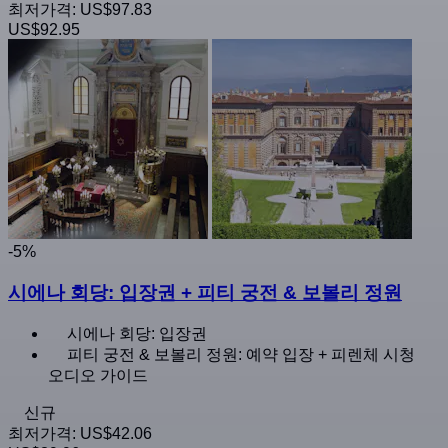
최저가격:
US$97.83
US$92.95
-5%
시에나 회당: 입장권 + 피티 궁전 & 보볼리 정원
시에나 회당: 입장권
피티 궁전 & 보볼리 정원: 예약 입장 + 피렌체 시청
오디오 가이드
신규
최저가격:
US$42.06