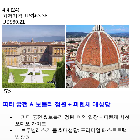
4.4
(24)
최저가격:
US$63.38
US$60.21
-5%
피티 궁전 & 보볼리 정원 + 피렌체 대성당
피티 궁전 & 보볼리 정원: 예약 입장 + 피렌체 시청
오디오 가이드
브루넬레스키 돔 & 대성당: 프리미엄 패스트트랙
입장권