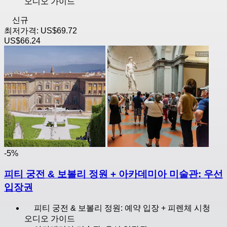
오디오 가이드
신규
최저가격:
US$69.72
US$66.24
-5%
피티 궁전 & 보볼리 정원 + 아카데미아 미술관: 우선
입장권
피티 궁전 & 보볼리 정원: 예약 입장 + 피렌체 시청
오디오 가이드