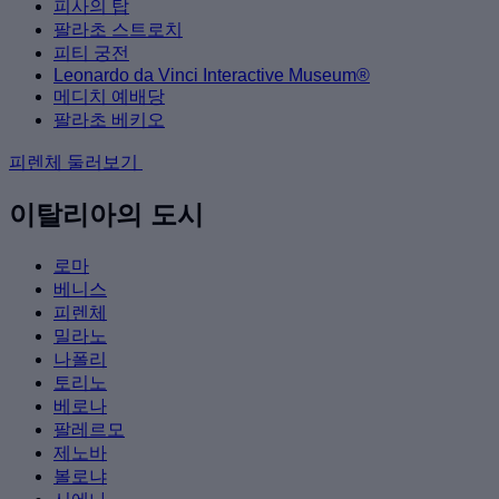
피사의 탑
팔라초 스트로치
피티 궁전
Leonardo da Vinci Interactive Museum®
메디치 예배당
팔라초 베키오
피렌체 둘러보기
이탈리아의 도시
로마
베니스
피렌체
밀라노
나폴리
토리노
베로나
팔레르모
제노바
볼로냐