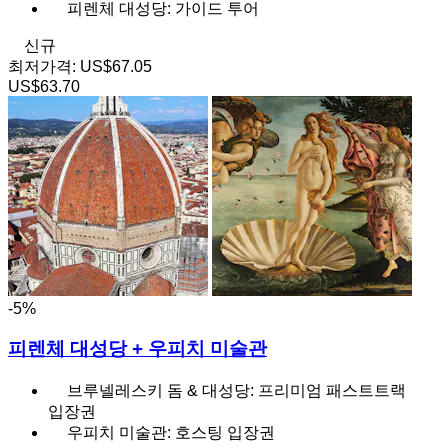
피렌체 대성당: 가이드 투어
신규
최저가격:
US$67.05
US$63.70
-5%
피렌체 대성당 + 우피치 미술관
브루넬레스키 돔 & 대성당: 프리미엄 패스트트랙
입장권
우피치 미술관: 호스팅 입장권