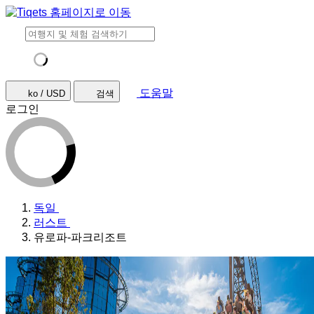
도움말
ko / USD
검색
로그인
독일
러스트
유로파-파크리조트