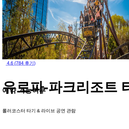
4.6
(784 후기)
유로파-파크리조트 
예약 가능여부
롤러코스터 타기 & 라이브 공연 관람