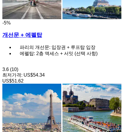
-5%
개선문 + 에펠탑
파리의 개선문: 입장권 + 루프탑 입장
에펠탑: 2층 액세스 + 서밋 (선택 사항)
3.6
(10)
최저가격:
US$54.34
US$51.62