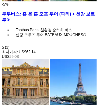
-5%
투투버스: 홉 온 홉 오프 투어 (파리) + 센강 보트
투어
Tootbus Paris: 친환경 승하차 버스
센강 크루즈 투어 BATEAUX-MOUCHES®
5
(1)
최저가격:
US$62.14
US$59.03