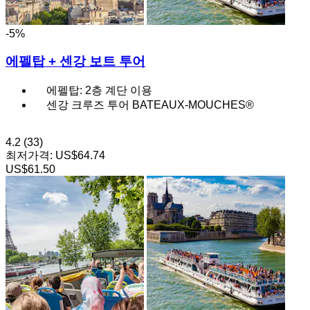
-5%
에펠탑 + 센강 보트 투어
에펠탑: 2층 계단 이용
센강 크루즈 투어 BATEAUX-MOUCHES®
4.2
(33)
최저가격:
US$64.74
US$61.50