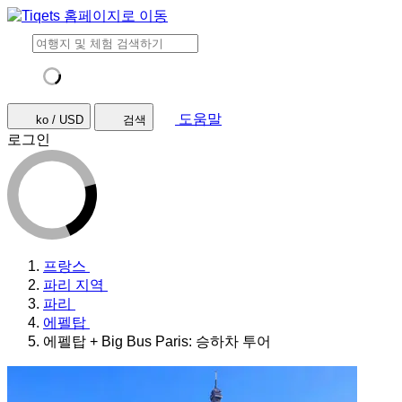
도움말
ko / USD
검색
로그인
프랑스
파리 지역
파리
에펠탑
에펠탑 + Big Bus Paris: 승하차 투어