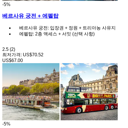
-5%
베르사유 궁전 + 에펠탑
베르사유 궁전: 입장권 + 정원 + 트리아농 사유지
에펠탑: 2층 액세스 + 서밋 (선택 사항)
2.5
(2)
최저가격:
US$70.52
US$67.00
-5%