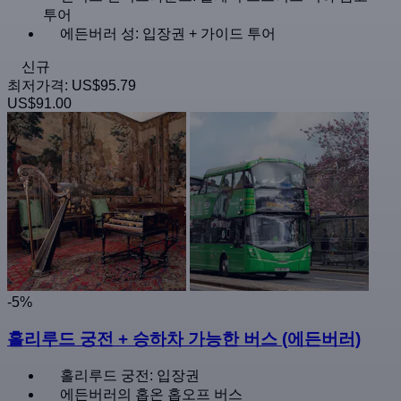
투어
에든버러 성: 입장권 + 가이드 투어
신규
최저가격:
US$95.79
US$91.00
-5%
홀리루드 궁전 + 승하차 가능한 버스 (에든버러)
홀리루드 궁전: 입장권
에든버러의 홉온 홉오프 버스