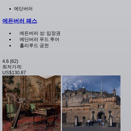
에딘버러
에든버러 패스
에든버러 성: 입장권
에딘버러 푸드 투어
홀리루드 궁전
4.6
(62)
최저가격:
US$130.87