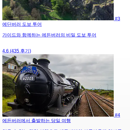
#3
에딘버러 도보 투어
가이드와 함께하는 에든버러의 비밀 도보 투어
4.6
(435 후기)
#4
에든버러에서 출발하는 당일 여행