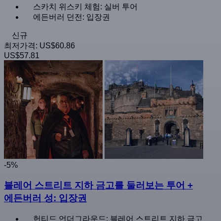
스카치 위스키 체험: 실버 투어
에든버러 던전: 입장권
신규
최저가격:
US$60.86
US$57.81
-5%
블레어 스트리트 지하 금고를 둘러보는 투어 +
에든버러 성: 입장권
헌티드 언더그라운드: 블레어 스트리트 지하 금고