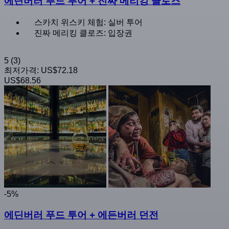
에딘버러 푸드 투어 + 진짜 메리킹 클로즈
스카치 위스키 체험: 실버 투어
진짜 메리킹 클로즈: 입장권
5
(3)
최저가격:
US$72.18
US$68.56
-5%
에딘버러 푸드 투어 + 에든버러 던전