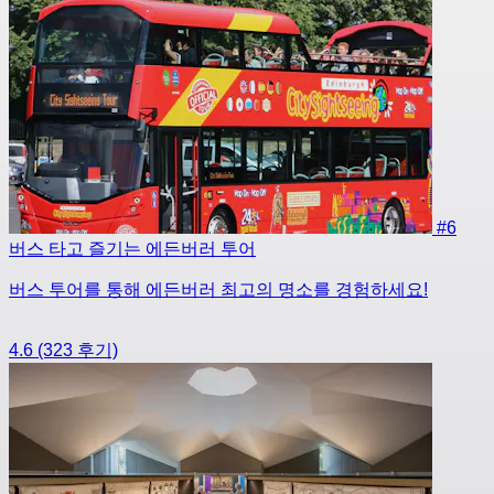
#6
버스 타고 즐기는 에든버러 투어
버스 투어를 통해 에든버러 최고의 명소를 경험하세요!
4.6
(323 후기)