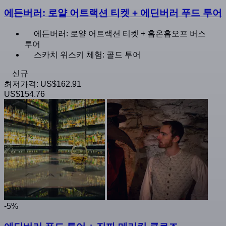
에든버러: 로얄 어트랙션 티켓 + 에딘버러 푸드 투어
에든버러: 로얄 어트랙션 티켓 + 홉온홉오프 버스
투어
스카치 위스키 체험: 골드 투어
신규
최저가격:
US$162.91
US$154.76
-5%