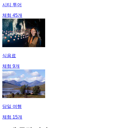
시티 투어
체험 45개
식음료
체험 9개
당일 여행
체험 15개