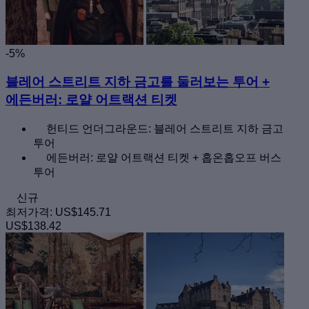
-5%
블레어 스트리트 지하 금고를 둘러보는 투어 +
에든버러: 로얄 어트랙션 티켓
헌티드 언더그라운드: 블레어 스트리트 지하 금고
투어
에든버러: 로얄 어트랙션 티켓 + 홉온홉오프 버스
투어
신규
최저가격:
US$145.71
US$138.42