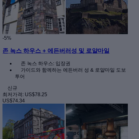
-5%
존 녹스 하우스 + 에든버러성 및 로얄마일
존 녹스 하우스: 입장권
가이드와 함께하는 에든버러 성 & 로얄마일 도보
투어
신규
최저가격:
US$78.25
US$74.34