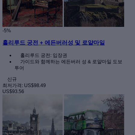
-5%
홀리루드 궁전 + 에든버러성 및 로얄마일
홀리루드 궁전: 입장권
가이드와 함께하는 에든버러 성 & 로얄마일 도보
투어
신규
최저가격:
US$98.49
US$93.56