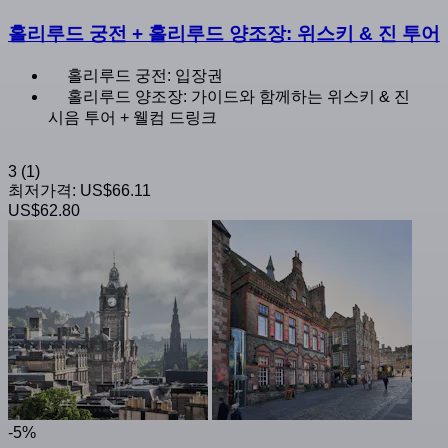
홀리루드 궁전 + 홀리루드 양조장: 위스키 & 진 투어
홀리루드 궁전: 입장권
홀리루드 양조장: 가이드와 함께하는 위스키 & 진
시음 투어 + 웰컴 드링크
3
(1)
최저가격:
US$66.11
US$62.80
-5%