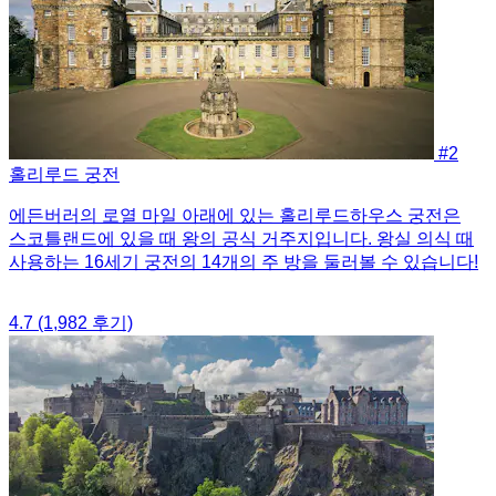
#2
홀리루드 궁전
에든버러의 로열 마일 아래에 있는 홀리루드하우스 궁전은
스코틀랜드에 있을 때 왕의 공식 거주지입니다. 왕실 의식 때
사용하는 16세기 궁전의 14개의 주 방을 둘러볼 수 있습니다!
4.7
(1,982 후기)