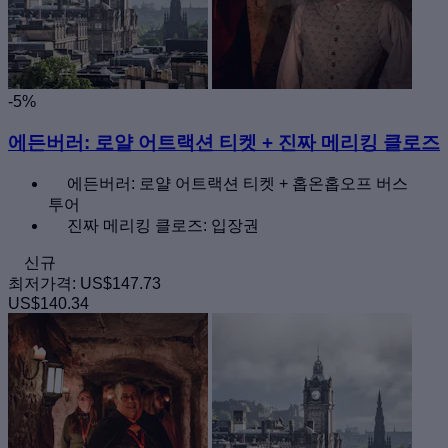
-5%
에든버러: 로얄 어트랙션 티켓 + 진짜 메리킹 클로즈
에든버러: 로얄 어트랙션 티켓 + 홉온홉오프 버스
투어
진짜 메리킹 클로즈: 입장권
신규
최저가격:
US$147.73
US$140.34