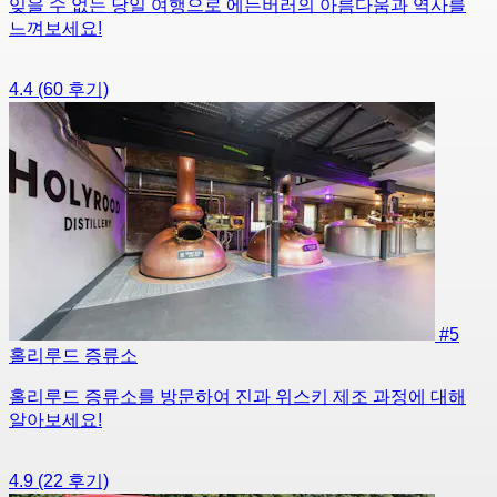
잊을 수 없는 당일 여행으로 에든버러의 아름다움과 역사를
느껴보세요!
4.4
(60 후기)
#5
홀리루드 증류소
홀리루드 증류소를 방문하여 진과 위스키 제조 과정에 대해
알아보세요!
4.9
(22 후기)