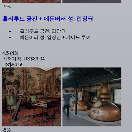
-5%
홀리루드 궁전 + 에든버러 성: 입장권
홀리루드 궁전: 입장권
에든버러 성: 입장권 + 가이드 투어
4.5
(43)
최저가격:
US$89.04
US$84.59
-5%