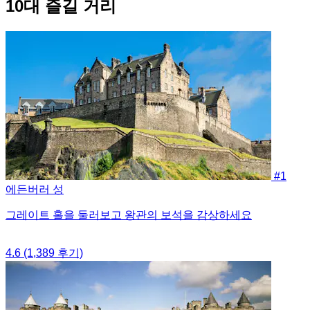
10대 즐길 거리
#1
에든버러 성
그레이트 홀을 둘러보고 왕관의 보석을 감상하세요
4.6
(1,389 후기)