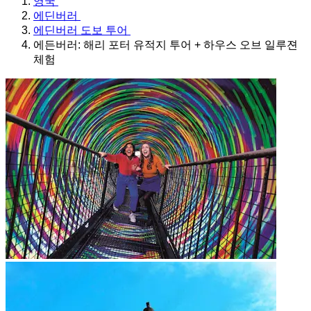
영국
에딘버러
에딘버러 도보 투어
에든버러: 해리 포터 유적지 투어 + 하우스 오브 일루젼
체험