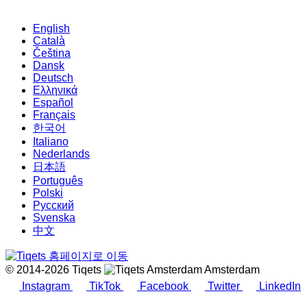
English
Català
Čeština
Dansk
Deutsch
Ελληνικά
Español
Français
한국어
Italiano
Nederlands
日本語
Português
Polski
Русский
Svenska
中文
© 2014-2026 Tiqets
Amsterdam
Instagram
TikTok
Facebook
Twitter
LinkedIn