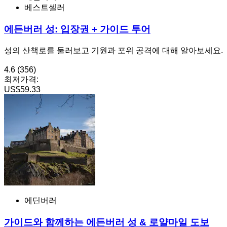
베스트셀러
에든버러 성: 입장권 + 가이드 투어
성의 산책로를 둘러보고 기원과 포위 공격에 대해 알아보세요.
4.6
(356)
최저가격:
US$59.33
에딘버러
가이드와 함께하는 에든버러 성 & 로얄마일 도보