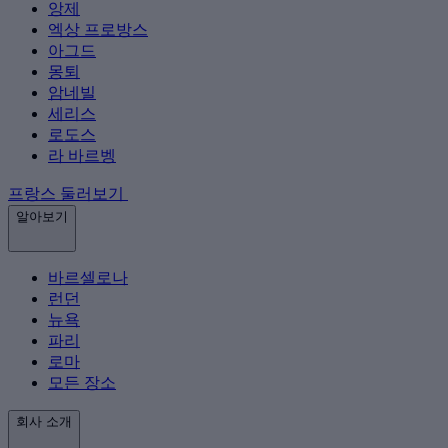
앙제
엑상 프로방스
아그드
몽퇴
암네빌
세리스
로도스
라 바르벵
프랑스 둘러보기
알아보기
바르셀로나
런던
뉴욕
파리
로마
모든 장소
회사 소개