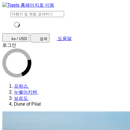
도움말
ko / USD
검색
로그인
프랑스
누벨아키텐
보르도
Dune of Pilat