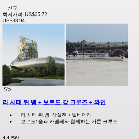
신규
최저가격:
US$35.72
US$33.94
-5%
라 시테 뒤 뱅 + 보르도 강 크루즈 + 와인
라 시테 뒤 뱅: 상설전 + 벨베데레
보르도: 술과 카넬레와 함께하는 가론 크루즈
4.4
(56)