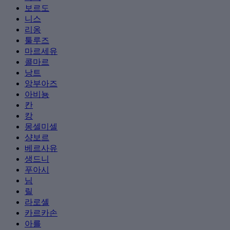
보르도
니스
리옹
툴루즈
마르세유
콜마르
낭트
앙부아즈
아비뇽
칸
캉
몽셀미셀
샹보르
베르사유
생드니
푸아시
님
릴
라로셸
카르카손
아를