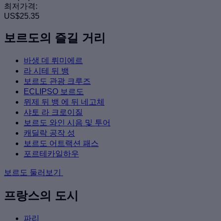
최저가격:
US$25.35
보르도의 즐길 거리
바생 데 뤼미에르
라 시테 뒤 뱅
보르도 관광 크루즈
ECLIPSO 보르도
뮈제 뒤 뱅 에 뒤 네고체
샤토 라 크로이질
보르도 와인 시음 및 투어
캐딜락 공작 성
보르도 어트랙션 패스
포르테카일하우
보르도 둘러보기
프랑스의 도시
파리