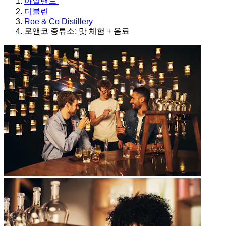
아일랜드
더블린
Roe & Co Distillery
로앤코 증류소: 맛 체험 + 음료