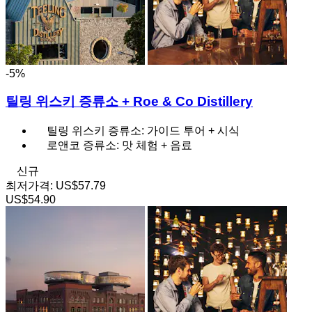
-5%
틸링 위스키 증류소 + Roe & Co Distillery
틸링 위스키 증류소: 가이드 투어 + 시식
로앤코 증류소: 맛 체험 + 음료
신규
최저가격:
US$57.79
US$54.90