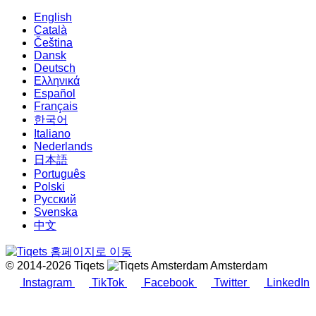
English
Català
Čeština
Dansk
Deutsch
Ελληνικά
Español
Français
한국어
Italiano
Nederlands
日本語
Português
Polski
Русский
Svenska
中文
© 2014-2026 Tiqets
Amsterdam
Instagram
TikTok
Facebook
Twitter
LinkedIn