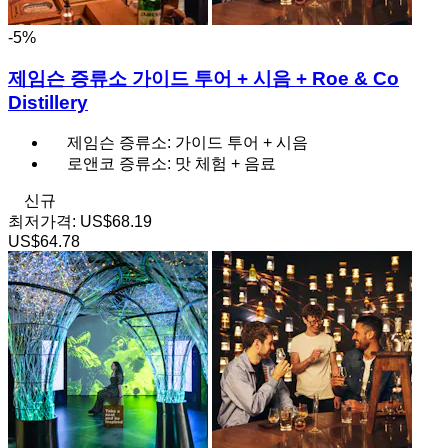
-5%
제임슨 증류소 가이드 투어 + 시음 + Roe & Co
Distillery
제임슨 증류소: 가이드 투어 + 시음
로앤코 증류소: 맛 체험 + 음료
신규
최저가격:
US$68.19
US$64.78