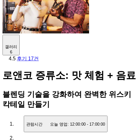
갤러리
6
4.5
후기 17건
로앤코 증류소: 맛 체험 + 음료
블렌딩 기술을 강화하여 완벽한 위스키
칵테일 만들기
관람시간
오늘 영업:
12:00:00
-
17:00:00