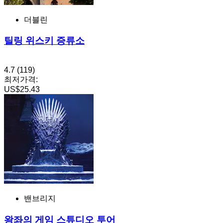
더블린
틸링 위스키 증류소
4.7
(119)
최저가격:
US$25.43
밴브리지
왕좌의 게임 스튜디오 투어