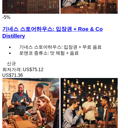
-5%
기네스 스토어하우스: 입장권 + Roe & Co
Distillery
기네스 스토어하우스: 입장권 + 무료 음료
로앤코 증류소: 맛 체험 + 음료
신규
최저가격:
US$75.12
US$71.36