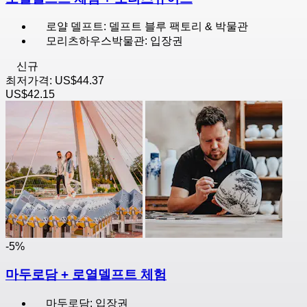
로얄 델프트: 델프트 블루 팩토리 & 박물관
모리츠하우스박물관: 입장권
신규
최저가격:
US$44.37
US$42.15
-5%
마두로담 + 로열델프트 체험
마두로담: 입장권