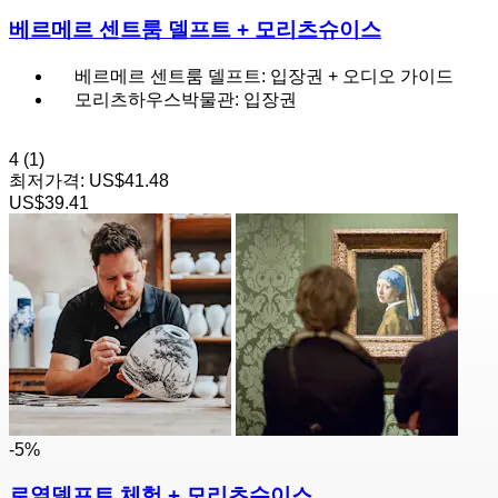
베르메르 센트룸 델프트 + 모리츠슈이스
베르메르 센트룸 델프트: 입장권 + 오디오 가이드
모리츠하우스박물관: 입장권
4
(1)
최저가격:
US$41.48
US$39.41
-5%
로열델프트 체험 + 모리츠슈이스