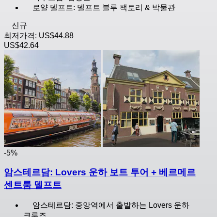
로얄 델프트: 델프트 블루 팩토리 & 박물관
신규
최저가격:
US$44.88
US$42.64
-5%
암스테르담: Lovers 운하 보트 투어 + 베르메르
센트룸 델프트
암스테르담: 중앙역에서 출발하는 Lovers 운하
크루즈