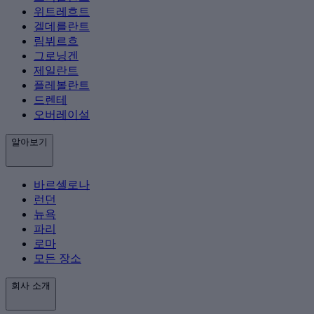
위트레흐트
겔데를란트
림뷔르흐
그로닝겐
제일란트
플레볼란트
드렌테
오버레이설
알아보기
바르셀로나
런던
뉴욕
파리
로마
모든 장소
회사 소개