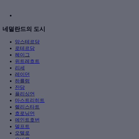
네덜란드의 도시
암스테르담
로테르담
헤이그
위트레흐트
리세
레이던
하를럼
잔담
플리싱언
마스트리히트
렐리스타트
흐로닝언
에인트호번
델프트
오텔로