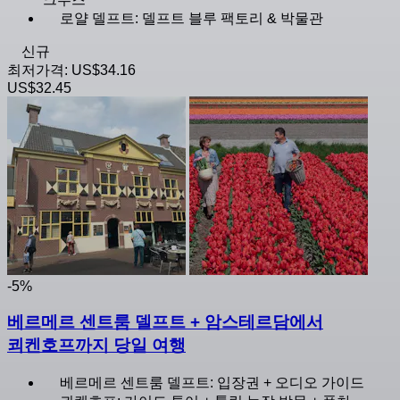
로얄 델프트: 델프트 블루 팩토리 & 박물관
신규
최저가격:
US$34.16
US$32.45
-5%
베르메르 센트룸 델프트 + 암스테르담에서
쾨켄호프까지 당일 여행
베르메르 센트룸 델프트: 입장권 + 오디오 가이드