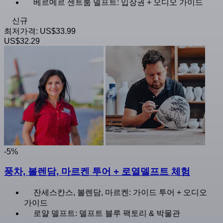
베르메르 센트룸 델프트: 입장권 + 오디오 가이드
신규
최저가격:
US$33.99
US$32.29
-5%
풍차, 볼렌담, 마르켄 투어 + 로열델프트 체험
잔세스칸스, 볼렌담, 마르켄: 가이드 투어 + 오디오
가이드
로얄 델프트: 델프트 블루 팩토리 & 박물관