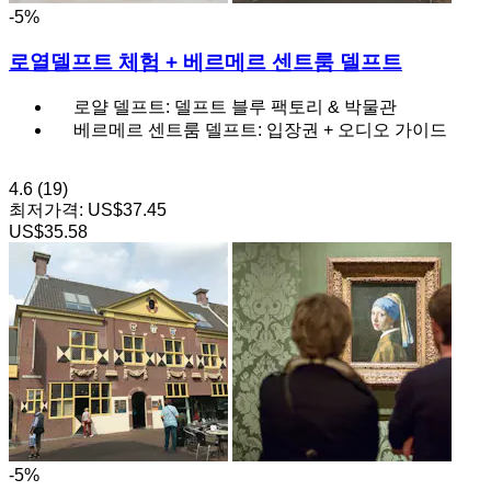
-5%
로열델프트 체험 + 베르메르 센트룸 델프트
로얄 델프트: 델프트 블루 팩토리 & 박물관
베르메르 센트룸 델프트: 입장권 + 오디오 가이드
4.6
(19)
최저가격:
US$37.45
US$35.58
-5%