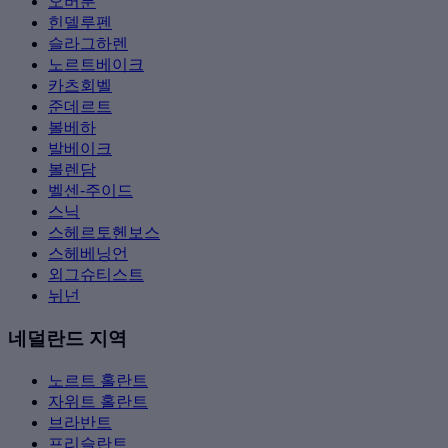
오버룬
힌델루펜
슬라그하렌
노르트베이크
카츠회벨
준데르트
볼베하
발베이크
볼렌담
벨센-주이드
스닉
스헤르토헨보스
스헤베닝언
외그슈티스트
뉘넌
네덜란드 지역
노르트 홀란트
자위트 홀란트
브라반트
프리슬란트