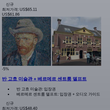
신규
최저가격:
US$65.11
US$61.86
-5%
반 고흐 미술관 + 베르메르 센트룸 델프트
반 고흐 미술관: 입장권
베르메르 센트룸 델프트: 입장권 + 오디오 가이드
신규
최저가격:
US$48.40