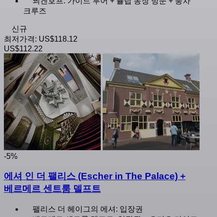
쾨켄호프: 가이드 투어 + 튤립 농장 방문 + 풍차
크루즈
신규
최저가격:
US$118.12
US$112.22
-5%
에셔 인 더 팰리스 (Escher in The Palace) +
베르메르 센트룸 델프트
팰리스 더 헤이그의 에셔: 입장권