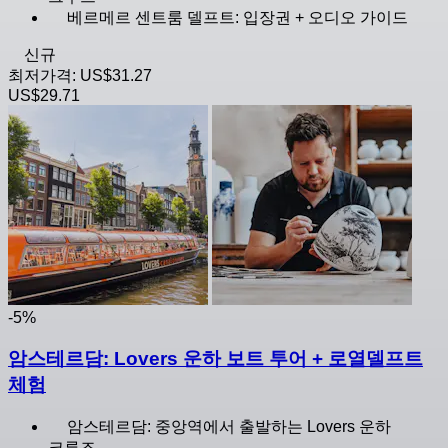
베르메르 센트룸 델프트: 입장권 + 오디오 가이드
신규
최저가격:
US$31.27
US$29.71
-5%
암스테르담: Lovers 운하 보트 투어 + 로열델프트
체험
암스테르담: 중앙역에서 출발하는 Lovers 운하
크루즈