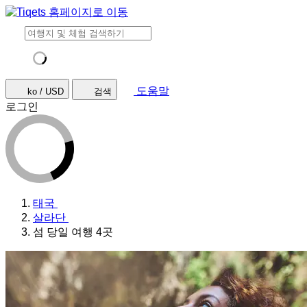
도움말
ko / USD
검색
로그인
태국
살라단
섬 당일 여행 4곳