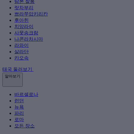
탐본 찰롱
랏차부리
쁘라쭈압키리칸
후아힌
치앙라이
사뭇송크람
나콘라차시마
라와이
살라단
카오속
태국 둘러보기
알아보기
바르셀로나
런던
뉴욕
파리
로마
모든 장소