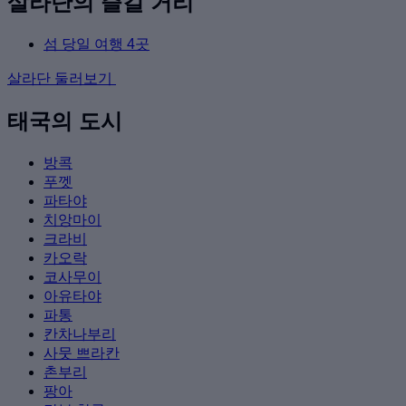
살라단의 즐길 거리
섬 당일 여행 4곳
살라단 둘러보기
태국의 도시
방콕
푸껫
파타야
치앙마이
크라비
카오락
코사무이
아유타야
파통
칸차나부리
사뭇 쁘라칸
촌부리
팡아