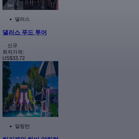
댈러스
댈러스 푸드 투어
신규
최저가격:
US$33.72
알링턴