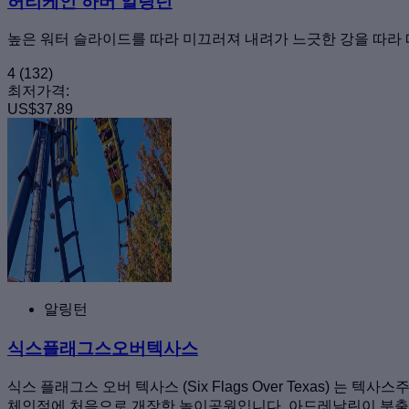
허리케인 하버 알링턴
높은 워터 슬라이드를 따라 미끄러져 내려가 느긋한 강을 따라
4
(132)
최저가격:
US$37.89
알링턴
식스플래그스오버텍사스
식스 플래그스 오버 텍사스 (Six Flags Over Texas)
체인점에 처음으로 개장한 놀이공원입니다. 아드레날린이 분출