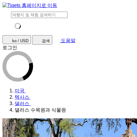
도움말
ko / USD
검색
로그인
미국
텍사스
댈러스
댈러스 수목원과 식물원