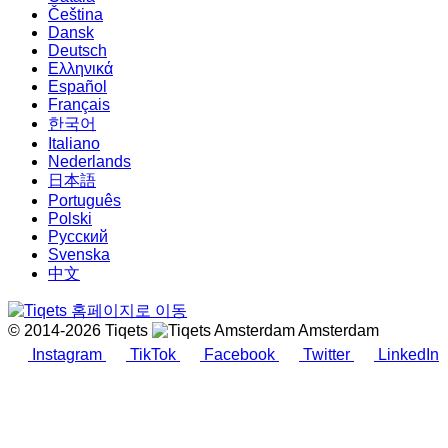
Čeština
Dansk
Deutsch
Ελληνικά
Español
Français
한국어
Italiano
Nederlands
日本語
Português
Polski
Русский
Svenska
中文
© 2014-2026 Tiqets
Amsterdam
Instagram
TikTok
Facebook
Twitter
LinkedIn