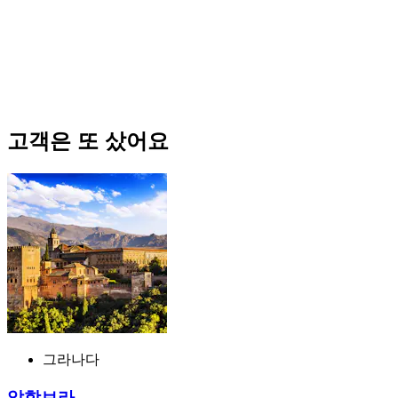
고객은 또 샀어요
그라나다
알함브라