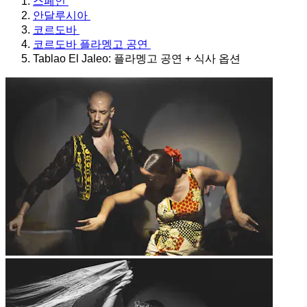
스페인
안달루시아
코르도바
코르도바 플라멩고 공연
Tablao El Jaleo: 플라멩고 공연 + 식사 옵션