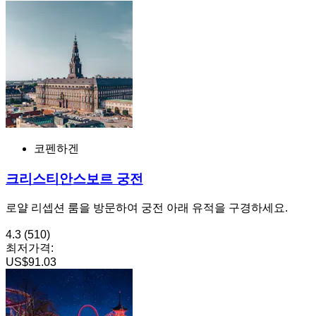
코펜하겐
크리스티안스보르 궁전
로얄 리셉션 룸을 방문하여 궁전 아래 유적을 구경하세요.
4.3
(510)
최저가격:
US$91.03