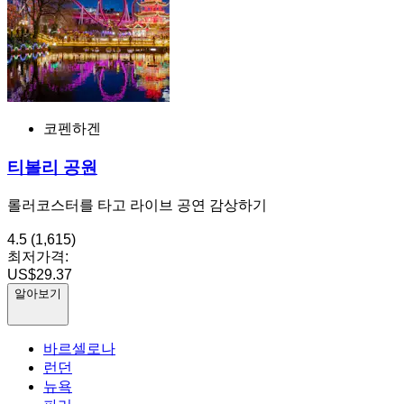
코펜하겐
티볼리 공원
롤러코스터를 타고 라이브 공연 감상하기
4.5
(1,615)
최저가격:
US$29.37
알아보기
바르셀로나
런던
뉴욕