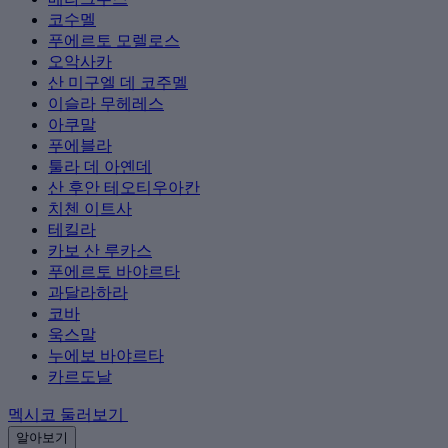
코수멜
푸에르토 모렐로스
오악사카
산 미구엘 데 코주멜
이슬라 무헤레스
아쿠말
푸에블라
툴라 데 아옌데
산 후안 테오티우아칸
치첸 이트사
테킬라
카보 산 루카스
푸에르토 바야르타
과달라하라
코바
욱스말
누에보 바야르타
카르도날
멕시코 둘러보기
알아보기