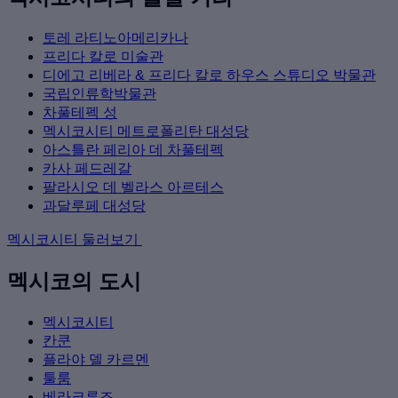
토레 라티노아메리카나
프리다 칼로 미술관
디에고 리베라 & 프리다 칼로 하우스 스튜디오 박물관
국립인류학박물관
차풀테펙 성
멕시코시티 메트로폴리탄 대성당
아스틀란 페리아 데 차풀테펙
카사 페드레갈
팔라시오 데 벨라스 아르테스
과달루페 대성당
멕시코시티 둘러보기
멕시코의 도시
멕시코시티
칸쿤
플라야 델 카르멘
툴룸
베라크루즈