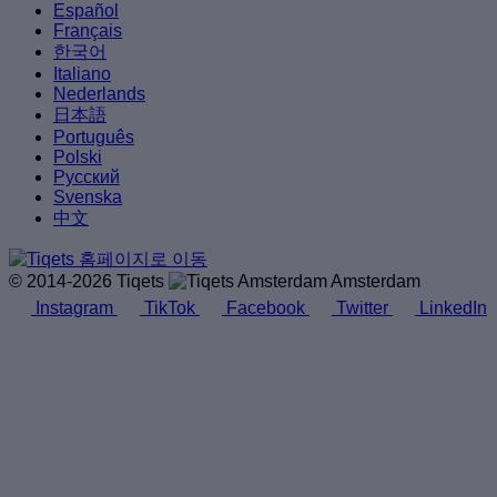
Español
Français
한국어
Italiano
Nederlands
日本語
Português
Polski
Русский
Svenska
中文
© 2014-2026 Tiqets
Amsterdam
Instagram
TikTok
Facebook
Twitter
LinkedIn