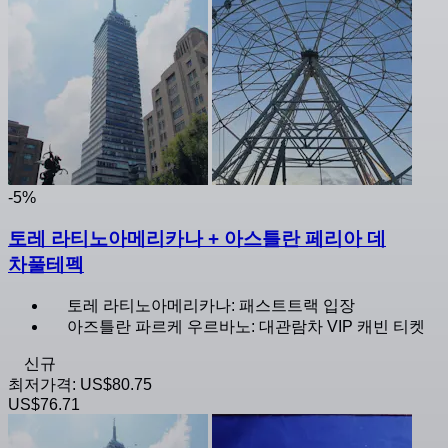
-5%
토레 라티노아메리카나 + 아스틀란 페리아 데
차풀테펙
토레 라티노아메리카나: 패스트트랙 입장
아즈틀란 파르케 우르바노: 대관람차 VIP 캐빈 티켓
신규
최저가격:
US$80.75
US$76.71