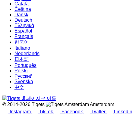
Català
Čeština
Dansk
Deutsch
Ελληνικά
Español
Français
한국어
Italiano
Nederlands
日本語
Português
Polski
Русский
Svenska
中文
© 2014-2026 Tiqets
Amsterdam
Instagram
TikTok
Facebook
Twitter
LinkedIn