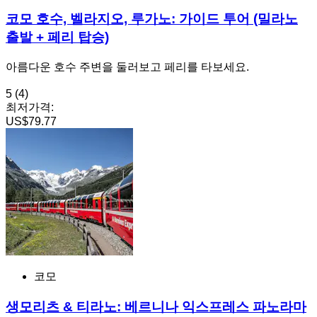
코모 호수, 벨라지오, 루가노: 가이드 투어 (밀라노
출발 + 페리 탑승)
아름다운 호수 주변을 둘러보고 페리를 타보세요.
5
(4)
최저가격:
US$79.77
코모
생모리츠 & 티라노: 베르니나 익스프레스 파노라마