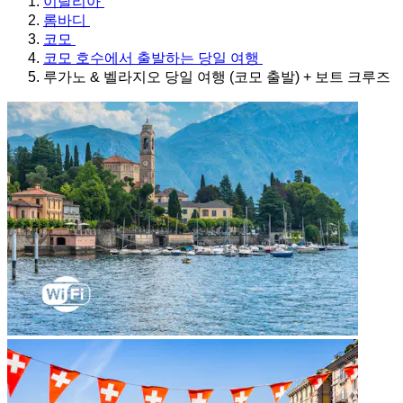
이탈리아
롬바디
코모
코모 호수에서 출발하는 당일 여행
루가노 & 벨라지오 당일 여행 (코모 출발) + 보트 크루즈