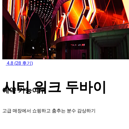
4.8
(28 후기)
시티 워크 두바이
예약 가능여부
고급 매장에서 쇼핑하고 춤추는 분수 감상하기