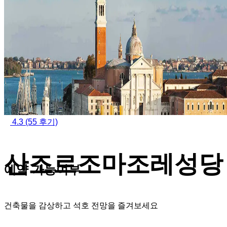
4.3
(55 후기)
산조르조마조레성당
예약 가능여부
건축물을 감상하고 석호 전망을 즐겨보세요