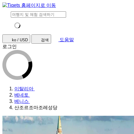
도움말
ko / USD
검색
로그인
이탈리아
베네토
베니스
산조르조마조레성당