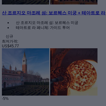
산 조르지오 마조레 섬: 보르헤스 미궁 + 테아트로 라
산 조르지오 마조레 섬: 보르헤스 미궁
테아트로 라 페니체: 가이드 투어
신규
최저가격:
US$45.77
-5%