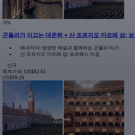
-5%
곤돌라가 이끄는 대운하 + 산 조르지오 마조레 섬: 
베네치아: 생생한 해설과 함께하는 곤돌라 타기
산 조르지오 마조레 섬: 보르헤스 미궁
신규
최저가격:
US$62.41
US$59.29