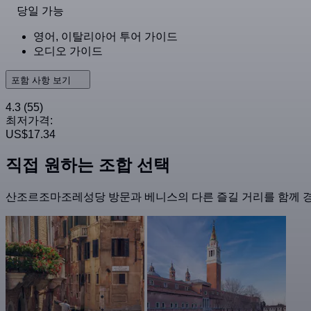
당일 가능
영어, 이탈리아어 투어 가이드
오디오 가이드
포함 사항 보기
4.3
(55)
최저가격:
US$17.34
직접 원하는 조합 선택
산조르조마조레성당 방문과 베니스의 다른 즐길 거리를 함께 경험