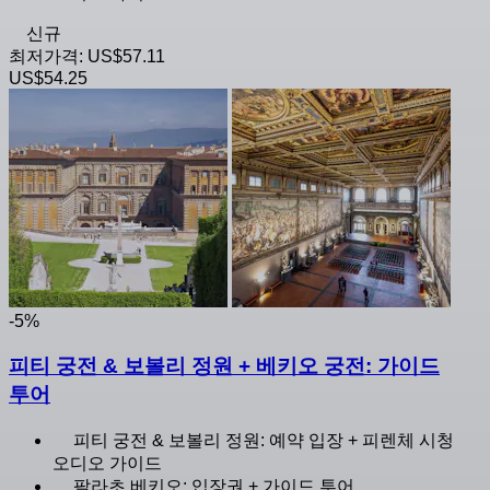
신규
최저가격:
US$57.11
US$54.25
-5%
피티 궁전 & 보볼리 정원 + 베키오 궁전: 가이드
투어
피티 궁전 & 보볼리 정원: 예약 입장 + 피렌체 시청
오디오 가이드
팔라초 베키오: 입장권 + 가이드 투어