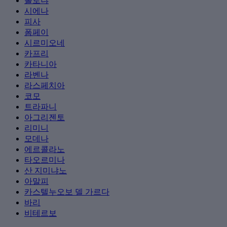
볼로냐
시에나
피사
폼페이
시르미오네
카프리
카타니아
라벤나
라스페치아
코모
트라파니
아그리젠토
리미니
모데나
에르콜라노
타오르미나
산 지미냐노
아말피
카스텔누오보 델 가르다
바리
비테르보