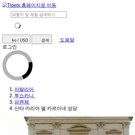
도움말
ko / USD
검색
로그인
이탈리아
투스카니
피렌체
산타 마리아 델 카르미네 성당