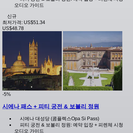
오디오 가이드
신규
최저가격:
US$51.34
US$48.78
-5%
시에나 패스 + 피티 궁전 & 보볼리 정원
시에나 대성당 (콤플렉스Opa Si Pass)
피티 궁전 & 보볼리 정원: 예약 입장 + 피렌체 시청
오디오 가이드