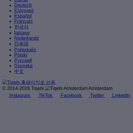
Deutsch
Ελληνικά
Español
Français
한국어
Italiano
Nederlands
日本語
Português
Polski
Русский
Svenska
中文
© 2014-2026 Tiqets
Amsterdam
Instagram
TikTok
Facebook
Twitter
LinkedIn