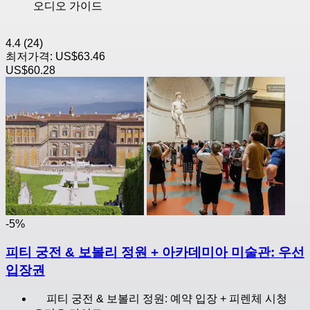
오디오 가이드
4.4
(24)
최저가격:
US$63.46
US$60.28
-5%
피티 궁전 & 보볼리 정원 + 아카데미아 미술관: 우선
입장권
피티 궁전 & 보볼리 정원: 예약 입장 + 피렌체 시청