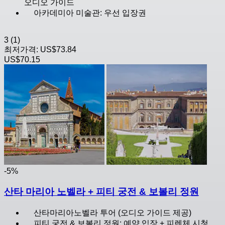
오디오 가이드
아카데미아 미술관: 우선 입장권
3
(1)
최저가격:
US$73.84
US$70.15
-5%
산타 마리아 노벨라 + 피티 궁전 & 보볼리 정원
산타마리아노벨라 투어 (오디오 가이드 제공)
피티 궁전 & 보볼리 정원: 예약 입장 + 피렌체 시청