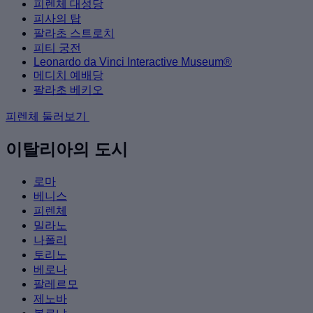
피렌체 대성당
피사의 탑
팔라초 스트로치
피티 궁전
Leonardo da Vinci Interactive Museum®
메디치 예배당
팔라초 베키오
피렌체 둘러보기
이탈리아의 도시
로마
베니스
피렌체
밀라노
나폴리
토리노
베로나
팔레르모
제노바