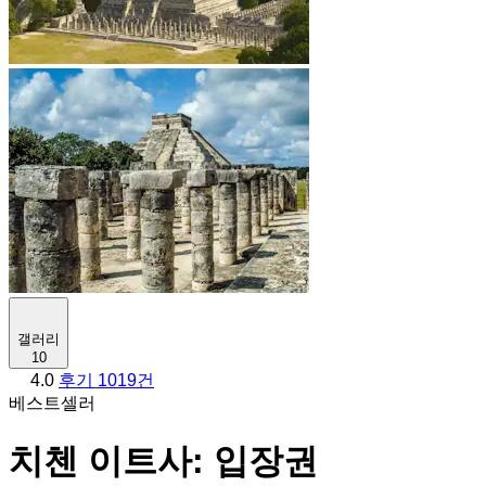
갤러리
10
4.0
후기 1019건
베스트셀러
치첸 이트사: 입장권