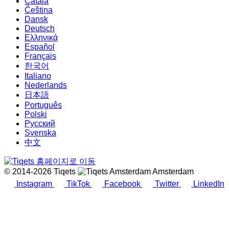
Català
Čeština
Dansk
Deutsch
Ελληνικά
Español
Français
한국어
Italiano
Nederlands
日本語
Português
Polski
Русский
Svenska
中文
© 2014-2026 Tiqets
Amsterdam
Instagram
TikTok
Facebook
Twitter
LinkedIn