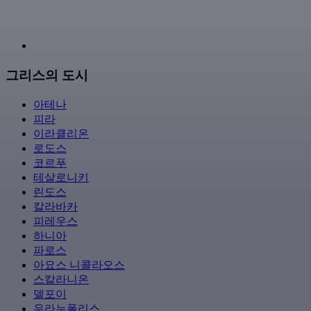
그리스의 도시
아테나
피라
이라클리온
로도스
코르푸
테살로니키
린도스
칼라바카
피레우스
하니아
파로스
아요스 니콜라오스
스칼라니온
델포이
우라누폴리스