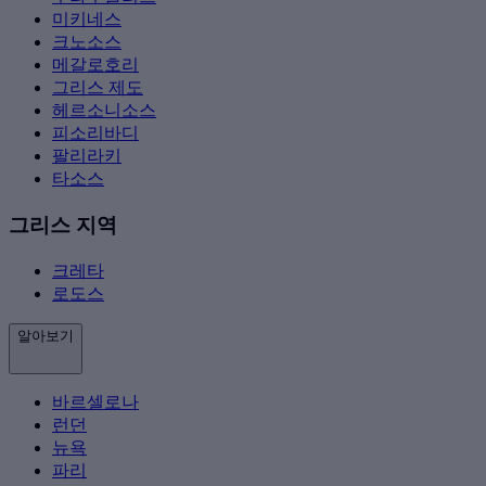
미키네스
크노소스
메갈로호리
그리스 제도
헤르소니소스
피소리바디
팔리라키
타소스
그리스 지역
크레타
로도스
알아보기
바르셀로나
런던
뉴욕
파리