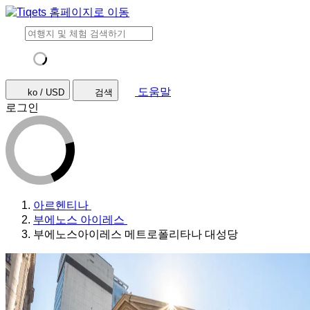
도움말
ko / USD
검색
로그인
아르헨티나
부에노스 아이레스
부에노스아이레스 메트로폴리타나 대성당