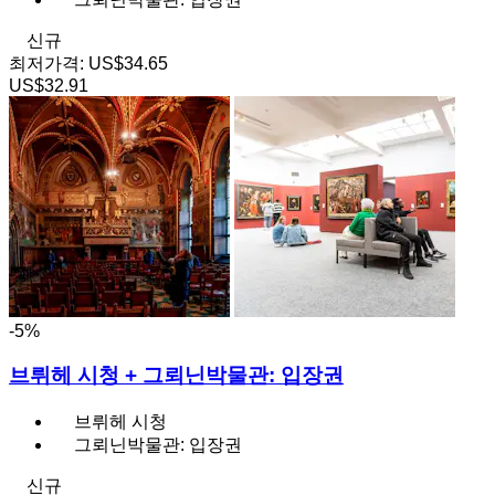
신규
최저가격:
US$34.65
US$32.91
-5%
브뤼헤 시청 + 그뢰닌박물관: 입장권
브뤼헤 시청
그뢰닌박물관: 입장권
신규