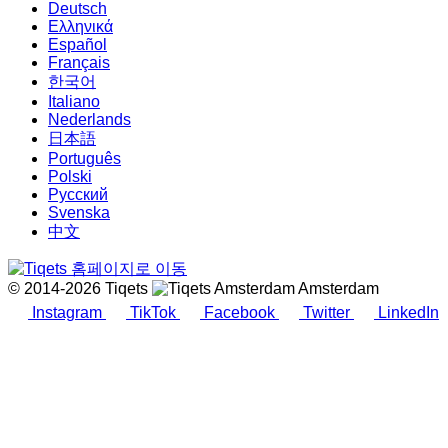
Deutsch
Ελληνικά
Español
Français
한국어
Italiano
Nederlands
日本語
Português
Polski
Русский
Svenska
中文
© 2014-2026 Tiqets
Amsterdam
Instagram
TikTok
Facebook
Twitter
LinkedIn