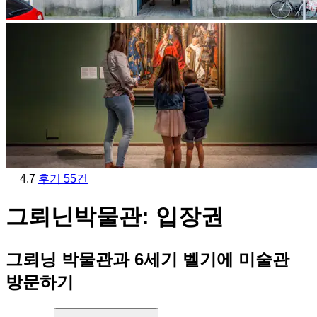
4.7
후기 55건
그뢰닌박물관: 입장권
그뢰닝 박물관과 6세기 벨기에 미술관
방문하기