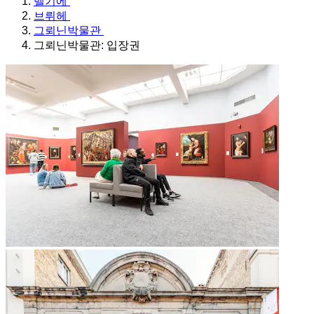
벨기에
브뤼헤
그뢰닌박물관
그뢰닌박물관: 입장권