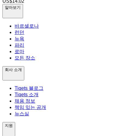
US$14.02
알아보기
바르셀로나
런던
뉴욕
파리
로마
모든 장소
회사 소개
Tiqets 블로그
Tiqets 소개
채용 정보
책임 있는 공개
뉴스실
지원