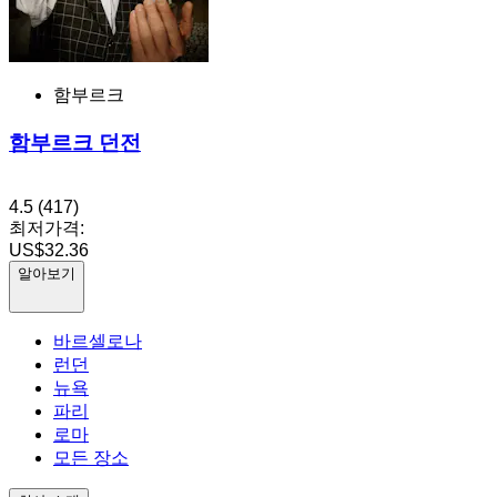
함부르크
함부르크 던전
4.5
(417)
최저가격:
US$32.36
알아보기
바르셀로나
런던
뉴욕
파리
로마
모든 장소