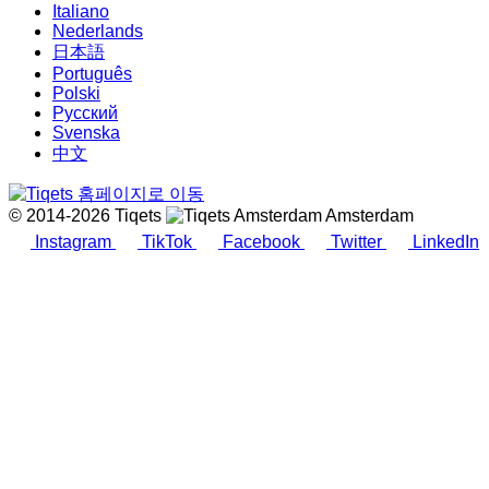
Italiano
Nederlands
日本語
Português
Polski
Русский
Svenska
中文
© 2014-2026 Tiqets
Amsterdam
Instagram
TikTok
Facebook
Twitter
LinkedIn