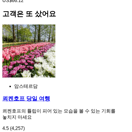
US$66.12
고객은 또 샀어요
암스테르담
쾨켄호프 당일 여행
쾨켄호프의 튤립이 피어 있는 모습을 볼 수 있는 기회를
놓치지 마세요
4.5
(4,257)