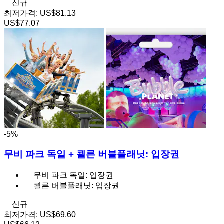
신규
최저가격:
US$81.13
US$77.07
-5%
무비 파크 독일 + 쾰른 버블플래닛: 입장권
무비 파크 독일: 입장권
쾰른 버블플래닛: 입장권
신규
최저가격:
US$69.60