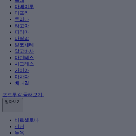
롤레
아베이루
마프라
루리나
라고아
파티마
바탈랴
알코체테
알코바사
아빈테스
사그레스
가이아
아차다
베나길
포르투갈 둘러보기
알아보기
바르셀로나
런던
뉴욕