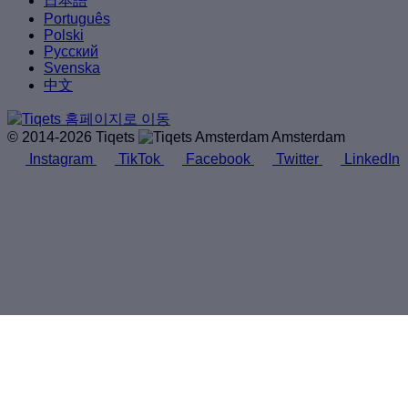
日本語
Português
Polski
Русский
Svenska
中文
© 2014-2026 Tiqets
Amsterdam
Instagram
TikTok
Facebook
Twitter
LinkedIn