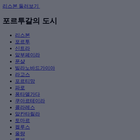
리스본 둘러보기
포르투갈의 도시
리스본
포르투
신트라
알부페이라
푼샬
빌라노바드가이아
라고스
포르티망
파로
퐁타델가다
쿠아르테이라
콜라레스
알칸타릴라
토마르
켈루스
올량