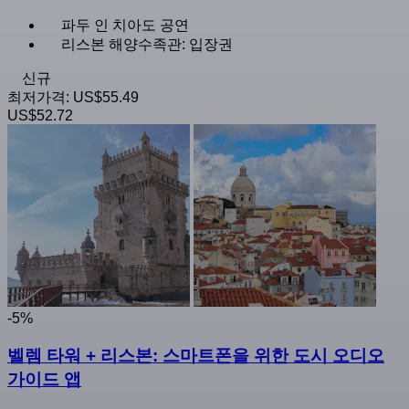
파두 인 치아도 공연
리스본 해양수족관: 입장권
신규
최저가격:
US$55.49
US$52.72
-5%
벨렘 타워 + 리스본: 스마트폰을 위한 도시 오디오
가이드 앱