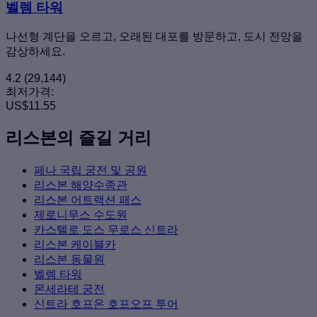
벨렘 타워
나선형 계단을 오르고, 오래된 대포를 방문하고, 도시 전망을
감상하세요.
4.2
(29,144)
최저가격:
US$11.55
리스본의 즐길 거리
페나 국립 궁전 및 공원
리스본 해양수족관
리스본 어트랙션 패스
제로니무스 수도원
카스텔로 도스 무로스 신트라
리스본 케이블카
리스본 동물원
벨렘 타워
몬세라테 궁전
신트라 호프온 호프오프 투어