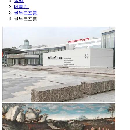
독일
베를린
쿨투르포룸
쿨투르포룸