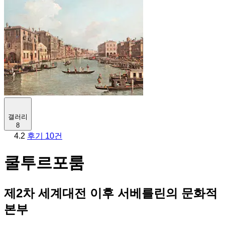
갤러리
8
4.2
후기 10건
쿨투르포룸
제2차 세계대전 이후 서베를린의 문화적
본부