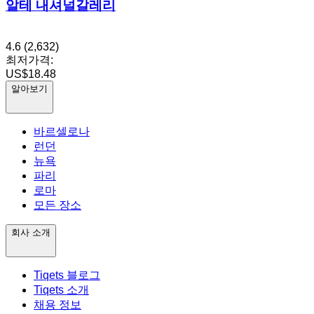
알테 내셔널갈레리
4.6
(2,632)
최저가격:
US$18.48
알아보기
바르셀로나
런던
뉴욕
파리
로마
모든 장소
회사 소개
Tiqets 블로그
Tiqets 소개
채용 정보