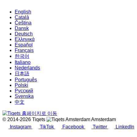
English
Català
Čeština
Dansk
Deutsch
Ελληνικά
Español
Français
한국어
Italiano
Nederlands
日本語
Português
Polski
Русский
Svenska
中文
© 2014-2026 Tiqets
Amsterdam
Instagram
TikTok
Facebook
Twitter
LinkedIn