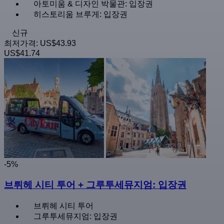
아토미움 & 디자인 박물관: 입장권
히스토리움 브루게: 입장권
신규
최저가격:
US$43.93
US$41.74
-5%
브뤼헤 시티 투어 + 그루투세뮤지엄: 입장권
브뤼헤 시티 투어
그루투세뮤지엄: 입장권