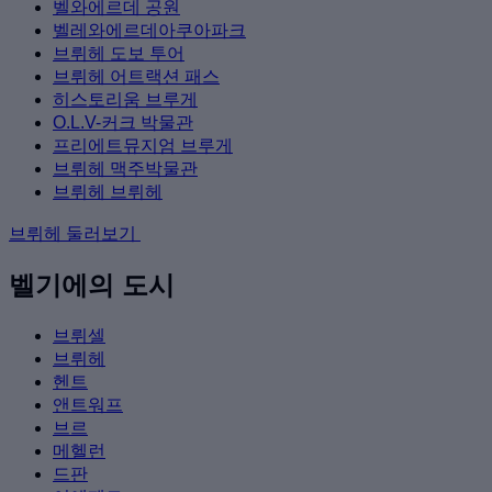
벨와에르데 공원
벨레와에르데아쿠아파크
브뤼헤 도보 투어
브뤼헤 어트랙션 패스
히스토리움 브루게
O.L.V-커크 박물관
프리에트뮤지엄 브루게
브뤼헤 맥주박물관
브뤼헤 브뤼헤
브뤼헤 둘러보기
벨기에의 도시
브뤼셀
브뤼헤
헨트
앤트워프
브르
메헬런
드판