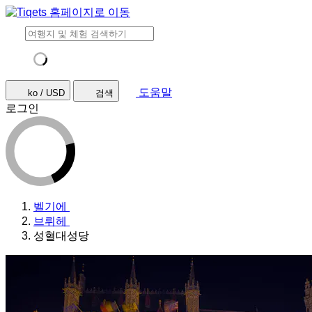
도움말
ko / USD
검색
로그인
벨기에
브뤼헤
성혈대성당