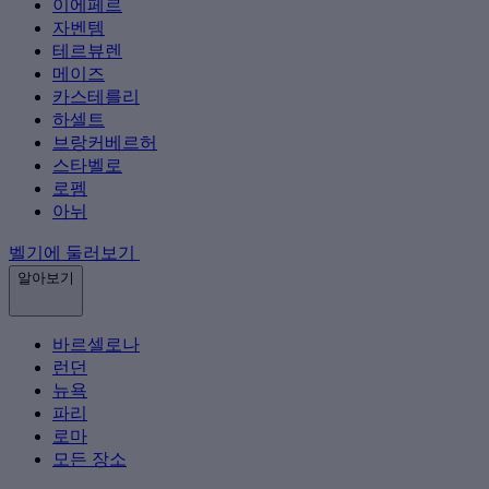
이에페르
자벤템
테르뷰렌
메이즈
카스테를리
하셀트
브랑커베르허
스타벨로
로펨
아뉘
벨기에 둘러보기
알아보기
바르셀로나
런던
뉴욕
파리
로마
모든 장소