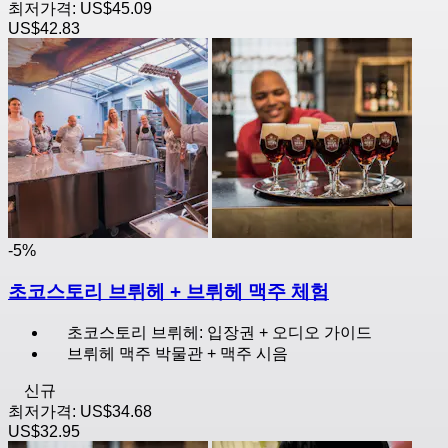
최저가격:
US$45.09
US$42.83
-5%
초코스토리 브뤼헤 + 브뤼헤 맥주 체험
초코스토리 브뤼헤: 입장권 + 오디오 가이드
브뤼헤 맥주 박물관 + 맥주 시음
신규
최저가격:
US$34.68
US$32.95