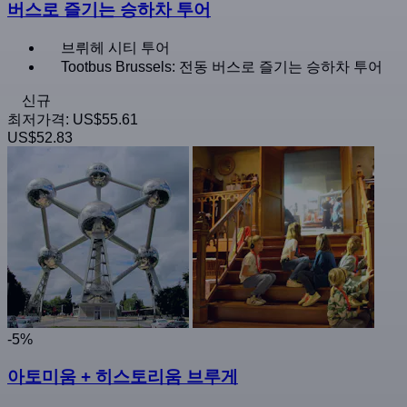
버스로 즐기는 승하차 투어
브뤼헤 시티 투어
Tootbus Brussels: 전동 버스로 즐기는 승하차 투어
신규
최저가격:
US$55.61
US$52.83
-5%
아토미움 + 히스토리움 브루게