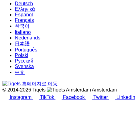
Deutsch
Ελληνικά
Español
Français
한국어
Italiano
Nederlands
日本語
Português
Polski
Русский
Svenska
中文
© 2014-2026 Tiqets
Amsterdam
Instagram
TikTok
Facebook
Twitter
LinkedIn