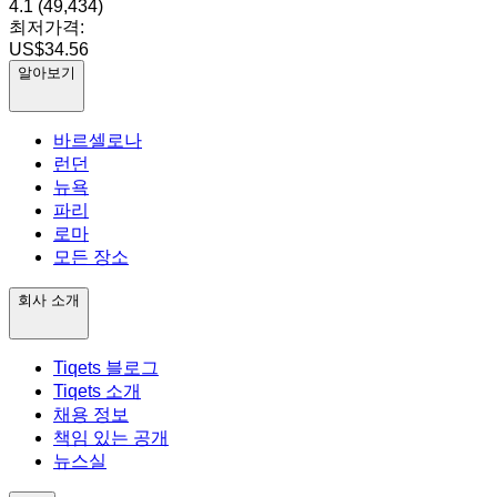
4.1
(49,434)
최저가격:
US$34.56
알아보기
바르셀로나
런던
뉴욕
파리
로마
모든 장소
회사 소개
Tiqets 블로그
Tiqets 소개
채용 정보
책임 있는 공개
뉴스실