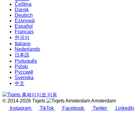
Čeština
Dansk
Deutsch
Ελληνικά
Español
Français
한국어
Italiano
Nederlands
日本語
Português
Polski
Русский
Svenska
中文
© 2014-2026 Tiqets
Amsterdam
Instagram
TikTok
Facebook
Twitter
LinkedIn