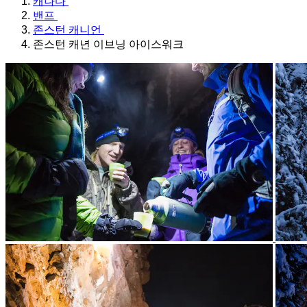
캐나다
밴프
존스턴 캐니언
존스턴 캐년 이브닝 아이스워크