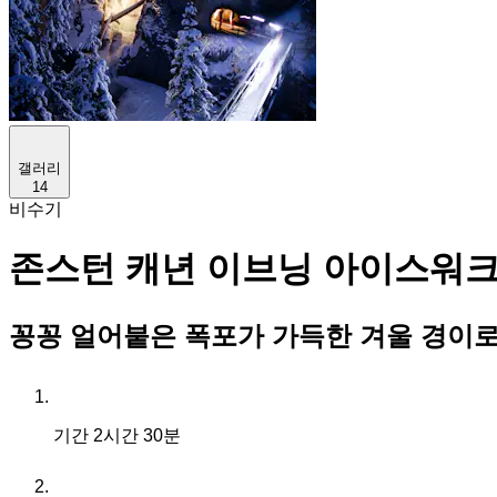
갤러리
14
비수기
존스턴 캐년 이브닝 아이스워
꽁꽁 얼어붙은 폭포가 가득한 겨울 경이로
기간
2시간 30분