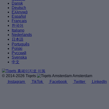
Dansk
Deutsch
Ελληνικά
Español
Français
한국어
Italiano
Nederlands
日本語
Português
Polski
Русский
Svenska
中文
© 2014-2026 Tiqets
Amsterdam
Instagram
TikTok
Facebook
Twitter
LinkedIn