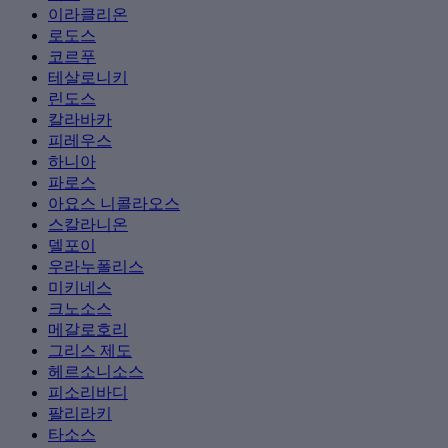
이라클리온
로도스
코르푸
테살로니키
린도스
칼라바카
피레우스
하니아
파로스
아요스 니콜라오스
스칼라니온
델포이
우라누폴리스
미키네스
크노소스
메갈로호리
그리스 제도
헤르소니소스
피소리바디
팔리라키
타소스