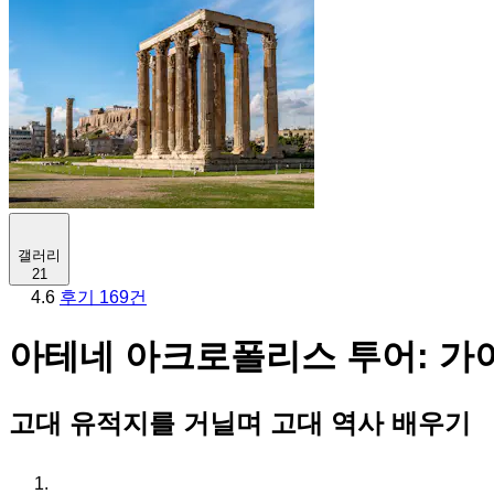
갤러리
21
4.6
후기 169건
아테네 아크로폴리스 투어: 가
고대 유적지를 거닐며 고대 역사 배우기