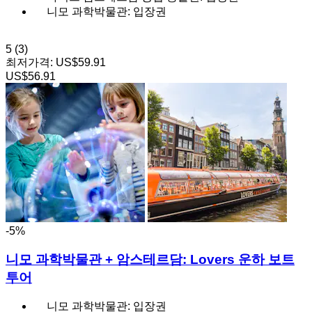
니모 과학박물관: 입장권
5
(3)
최저가격:
US$59.91
US$56.91
-5%
니모 과학박물관 + 암스테르담: Lovers 운하 보트
투어
니모 과학박물관: 입장권