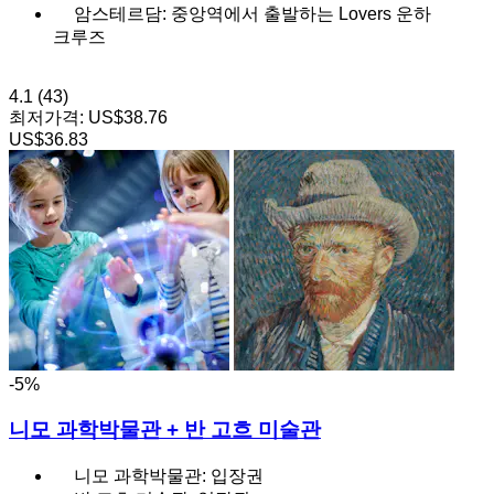
암스테르담: 중앙역에서 출발하는 Lovers 운하
크루즈
4.1
(43)
최저가격:
US$38.76
US$36.83
-5%
니모 과학박물관 + 반 고흐 미술관
니모 과학박물관: 입장권