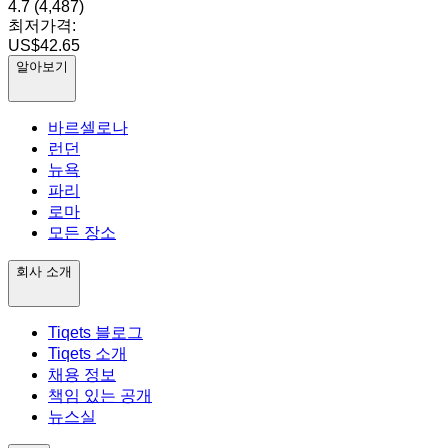
4.7
(4,487)
최저가격:
US$42.65
알아보기
바르셀로나
런던
뉴욕
파리
로마
모든 장소
회사 소개
Tiqets 블로그
Tiqets 소개
채용 정보
책임 있는 공개
뉴스실