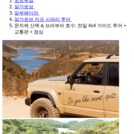
포르투갈
알가르브
알부페이라
알가르브 지프 사파리 투어
몬치케 산맥 & 브라부라 호수: 전일 4x4 가이드 투어 +
교통편 + 점심