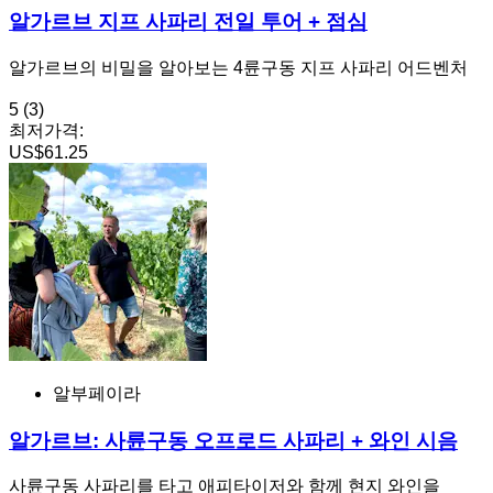
알가르브 지프 사파리 전일 투어 + 점심
알가르브의 비밀을 알아보는 4륜구동 지프 사파리 어드벤처
5
(3)
최저가격:
US$61.25
알부페이라
알가르브: 사륜구동 오프로드 사파리 + 와인 시음
사륜구동 사파리를 타고 애피타이저와 함께 현지 와인을