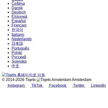
Čeština
Dansk
Deutsch
Ελληνικά
Español
Français
한국어
Italiano
Nederlands
日本語
Português
Polski
Русский
Svenska
中文
© 2014-2026 Tiqets
Amsterdam
Instagram
TikTok
Facebook
Twitter
LinkedIn