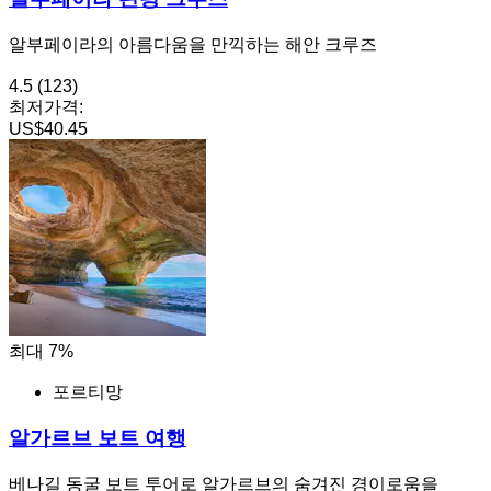
알부페이라의 아름다움을 만끽하는 해안 크루즈
4.5
(123)
최저가격:
US$40.45
최대 7%
포르티망
알가르브 보트 여행
베나길 동굴 보트 투어로 알가르브의 숨겨진 경이로움을