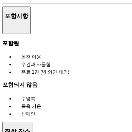
포함사항
포함됨
온천 이용
수건과 사물함
음료 1잔 (병 와인 제외)
포함되지 않음
수영복
목욕 가운
샴페인
집합 장소