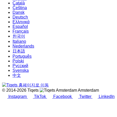
Català
Čeština
Dansk
Deutsch
Ελληνικά
Español
Français
한국어
Italiano
Nederlands
日本語
Português
Polski
Русский
Svenska
中文
© 2014-2026 Tiqets
Amsterdam
Instagram
TikTok
Facebook
Twitter
LinkedIn