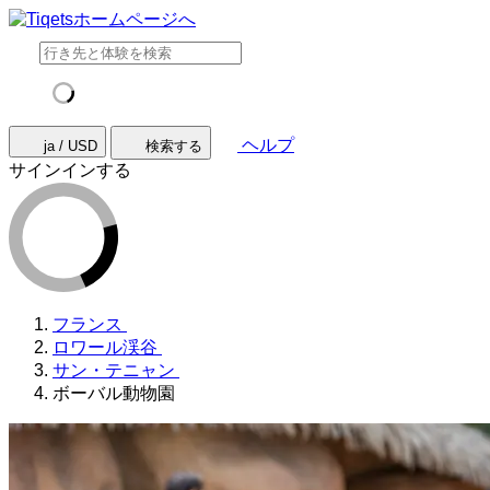
ヘルプ
ja / USD
検索する
サインインする
フランス
ロワール渓谷
サン・テニャン
ボーバル動物園