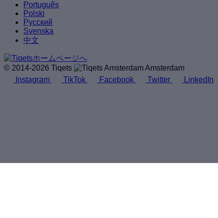
Português
Polski
Русский
Svenska
中文
© 2014-2026 Tiqets
Amsterdam
Instagram
TikTok
Facebook
Twitter
LinkedIn