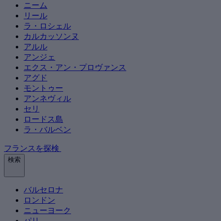
ニーム
リール
ラ・ロシェル
カルカッソンヌ
アルル
アンジェ
エクス・アン・プロヴァンス
アグド
モントゥー
アンネヴィル
セリ
ロードス島
ラ・バルベン
フランスを探検
検索
バルセロナ
ロンドン
ニューヨーク
パリ