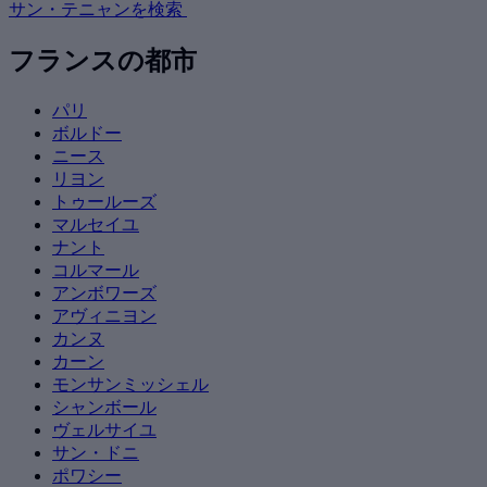
サン・テニャンを検索
フランスの都市
パリ
ボルドー
ニース
リヨン
トゥールーズ
マルセイユ
ナント
コルマール
アンボワーズ
アヴィニヨン
カンヌ
カーン
モンサンミッシェル
シャンボール
ヴェルサイユ
サン・ドニ
ポワシー