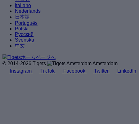
Italiano
Nederlands
日本語
Português
Polski
Русский
Svenska
中文
© 2014-2026 Tiqets
Amsterdam
Instagram
TikTok
Facebook
Twitter
LinkedIn