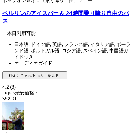
ホップオン＆オフ（乗り降り自由）ツアー
ベルリンのアイスバー＆ 24時間乗り降り自由のバ
ス
本日利用可能
日本語, ドイツ語, 英語, フランス語, イタリア語, ポーラ
ンド語, ポルトガル語, ロシア語, スペイン語, 中国語ガ
イドつき
オーディオガイド
「料金に含まれるもの」を見る
4.2
(8)
Tiqets最安価格：
$52.01