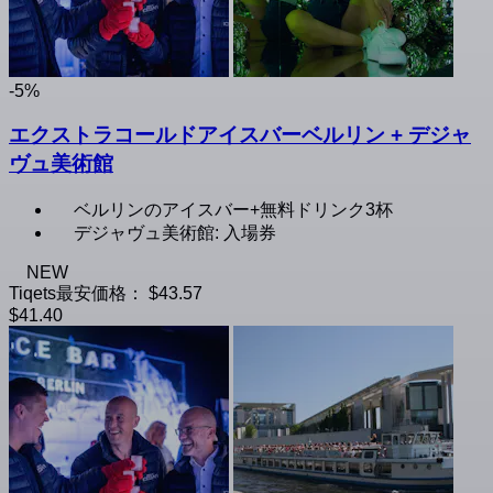
-5%
エクストラコールドアイスバーベルリン + デジャ
ヴュ美術館
ベルリンのアイスバー+無料ドリンク3杯
デジャヴュ美術館: 入場券
NEW
Tiqets最安価格：
$43.57
$41.40