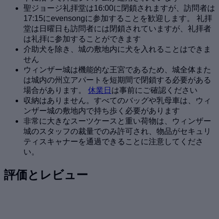
聖ジョージ礼拝堂は16:00に閉鎖されますが、訪問者は
17:15にevensongに参加することを歓迎します。 礼拝
堂は日曜日も訪問者には閉鎖されていますが、礼拝者
は礼拝に参加することができます
介助犬を除き、城の敷地内に犬を入れることはできま
せん
ウィンザー城は機能的な王宮であるため、城全体また
は城内の州立アパートを短期間で閉鎖する必要がある
場合があります。
休業日
は事前にご確認ください
収納はありません。すべてのバッグや乳母車は、ウィ
ンザー城の敷地内で持ち歩く必要があります
非常に大きなスーツケースと重い荷物は、ウィンザー
城のスタッフの裁量でのみ許可され、物品がセキュリ
ティスキャナーを通過できることに注意してくださ
い。
評価とレビュー