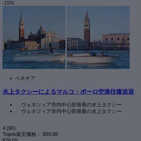
-15%
ベネチア
水上タクシーによるマルコ・ポーロ空港往復送迎
ヴェネツィア市内中心部発着の水上タクシー
ヴェネツィア市内中心部発着の水上タクシー
4
(90)
Tiqets最安価格：
$89.88
$76.05