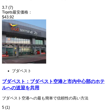
3.7
(7)
Tiqets最安価格：
$43.92
ブダペスト
ブダペスト：ブダペスト空港と市内中心部のホテ
ルへの送迎を共用
ブダペスト空港への最も簡単で信頼性の高い方法
5
(1)