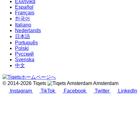
Ελληνικά
Español
Français
한국어
Italiano
Nederlands
日本語
Português
Polski
Русский
Svenska
中文
© 2014-2026 Tiqets
Amsterdam
Instagram
TikTok
Facebook
Twitter
LinkedIn