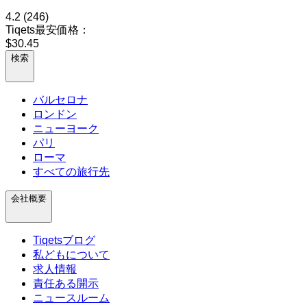
4.2
(246)
Tiqets最安価格：
$30.45
検索
バルセロナ
ロンドン
ニューヨーク
パリ
ローマ
すべての旅行先
会社概要
Tiqetsブログ
私どもについて
求人情報
責任ある開示
ニュースルーム