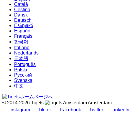
Català
Čeština
Dansk
Deutsch
Ελληνικά
Español
Français
한국어
Italiano
Nederlands
日本語
Português
Polski
Русский
Svenska
中文
© 2014-2026 Tiqets
Amsterdam
Instagram
TikTok
Facebook
Twitter
LinkedIn