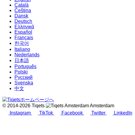
Català
Čeština
Dansk
Deutsch
Ελληνικά
Español
Français
한국어
Italiano
Nederlands
日本語
Português
Polski
Русский
Svenska
中文
© 2014-2026 Tiqets
Amsterdam
Instagram
TikTok
Facebook
Twitter
LinkedIn