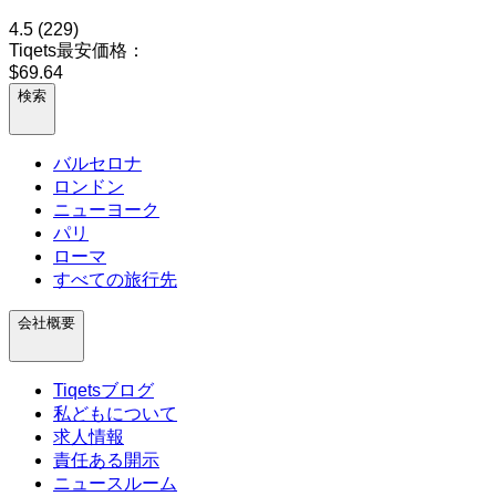
4.5
(229)
Tiqets最安価格：
$69.64
検索
バルセロナ
ロンドン
ニューヨーク
パリ
ローマ
すべての旅行先
会社概要
Tiqetsブログ
私どもについて
求人情報
責任ある開示
ニュースルーム