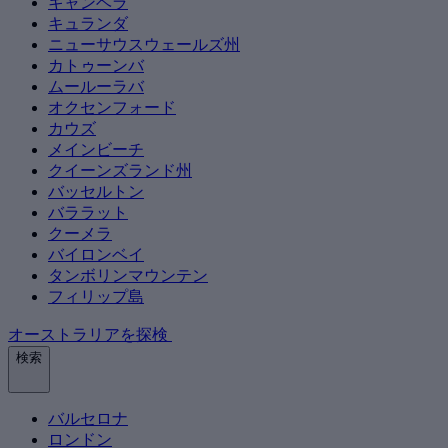
キャンベラ
キュランダ
ニューサウスウェールズ州
カトゥーンバ
ムールーラバ
オクセンフォード
カウズ
メインビーチ
クイーンズランド州
バッセルトン
バララット
クーメラ
バイロンベイ
タンボリンマウンテン
フィリップ島
オーストラリアを探検
検索
バルセロナ
ロンドン