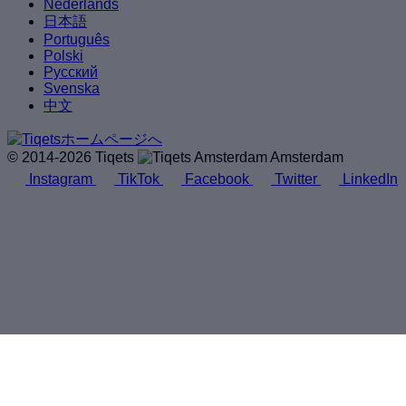
Nederlands
日本語
Português
Polski
Русский
Svenska
中文
© 2014-2026 Tiqets
Amsterdam
Instagram
TikTok
Facebook
Twitter
LinkedIn