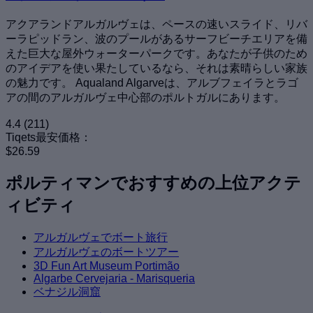
アクアランドアルガルヴェは、ペースの速いスライド、リバ
ーラピッドラン、波のプールがあるサーフビーチエリアを備
えた巨大な屋外ウォーターパークです。あなたが子供のため
のアイデアを使い果たしているなら、それは素晴らしい家族
の魅力です。 Aqualand Algarveは、アルブフェイラとラゴ
アの間のアルガルヴェ中心部のポルトガルにあります。
4.4
(211)
Tiqets最安価格：
$26.59
ポルティマンでおすすめの上位アクテ
ィビティ
アルガルヴェでボート旅行
アルガルヴェのボートツアー
3D Fun Art Museum Portimão
Algarbe Cervejaria - Marisqueria
ベナジル洞窟