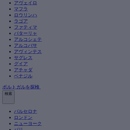
アヴェイロ
マフラ
ロウリンハ
ラゴア
ファティマ
バターリャ
アルコシェテ
アルコバサ
アヴィンテス
サグレス
グイア
アチャダ
ベナジル
ポルトガルを探検
検索
バルセロナ
ロンドン
ニューヨーク
パリ