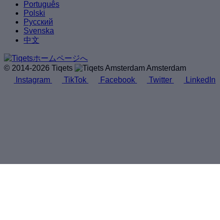
Português
Polski
Русский
Svenska
中文
© 2014-2026 Tiqets
Amsterdam
Instagram
TikTok
Facebook
Twitter
LinkedIn