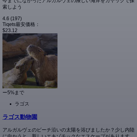
今までになかったアルガルヴェの険しい海岸をカヤックで探
索しよう
4.6
(197)
Tiqets最安価格：
$23.12
ー5%まで
ラゴス
ラゴス動物園
アルガルヴェのビーチ沿いの太陽を浴びましたか？少し内陸
に向かうと、新しいエキゾチックなエスケープがあります。