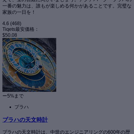
一番の魅力は、誰もが楽しめる何かがあることです。完璧な
家族の一日を！
4.6
(468)
Tiqets最安価格：
$50.08
ー5%まで
プラハ
プラハの天文時計
プラハの天文時計は、中世のエンジニアリングの600年の歴